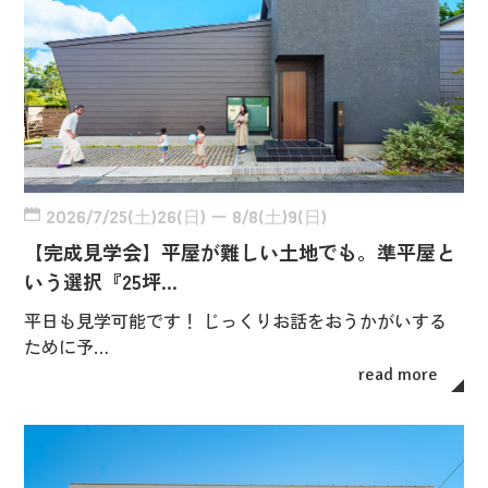
2026/7/25(土)26(日) ー 8/8(土)9(日)
【完成見学会】平屋が難しい土地でも。準平屋と
いう選択『25坪…
平日も見学可能です！ じっくりお話をおうかがいする
ために予…
read more