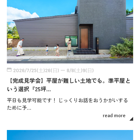
2026/7/25(土)26(日) ー 8/8(土)9(日)
【完成見学会】平屋が難しい土地でも。準平屋と
いう選択『25坪…
平日も見学可能です！ じっくりお話をおうかがいする
ために予…
read more