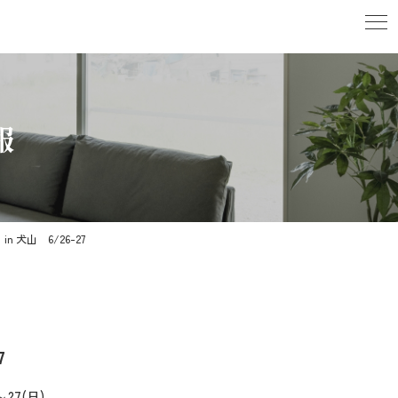
報
 犬山 6/26-27
7
)～27(日)