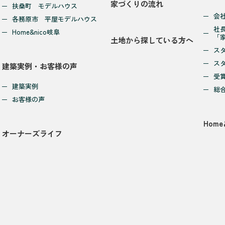
家づくりの流れ
扶桑町 モデルハウス
会
各務原市 平屋モデルハウス
社
Home&nico岐阜
「
土地から探している方へ
ス
ス
建築実例・お客様の声
受
建築実例
総
お客様の声
Home
オーナーズライフ