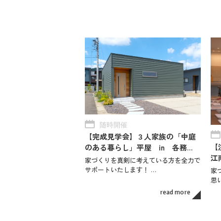
随時開催
【完成見学会】３人家族の「中庭
【
のある暮らし」平屋 in 各務…
江
家づくりを真剣に考えている方を全力で
サポートいたします！ …
家
思
read more