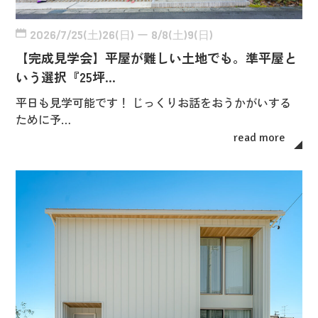
2026/7/25(土)26(日) ー 8/8(土)9(日)
【完成見学会】平屋が難しい土地でも。準平屋と
いう選択『25坪…
平日も見学可能です！ じっくりお話をおうかがいする
ために予…
read more