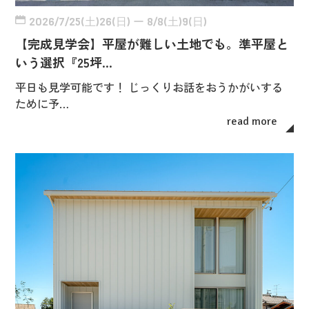
2026/7/25(土)26(日) ー 8/8(土)9(日)
【完成見学会】平屋が難しい土地でも。準平屋と
いう選択『25坪…
平日も見学可能です！ じっくりお話をおうかがいする
ために予…
read more