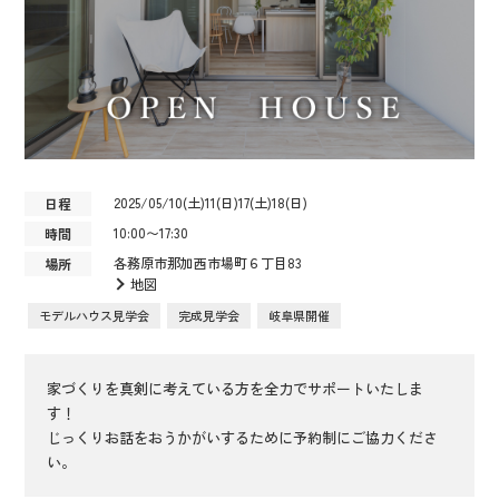
2025/05/10(土)11(日)17(土)18(日)
日程
10:00〜17:30
時間
各務原市那加西市場町６丁目83
場所
地図
モデルハウス見学会
完成見学会
岐阜県開催
家づくりを真剣に考えている方を全力でサポートいたしま
す！
じっくりお話をおうかがいするために予約制にご協力くださ
い。