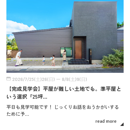
2026/7/25(土)26(日) ー 8/8(土)9(日)
【完成見学会】平屋が難しい土地でも。準平屋と
いう選択『25坪…
平日も見学可能です！ じっくりお話をおうかがいする
ために予…
read more