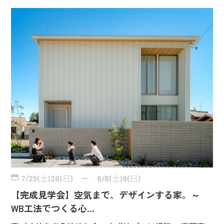
7/25(土)26(日) ー 8/8(土)9(日)
【完成見学会】空気まで、デザインする家。～
WB工法でつくる心…