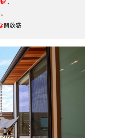
中庭
。
り、
な
開放感