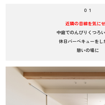
０１
近隣の目線を気に
中庭でのんびりくつろ
休日バーベキューをし
憩いの場に