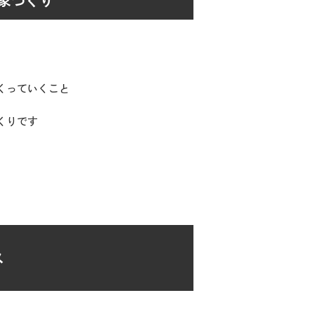
家づくり
くっていくこと
くりです
ス