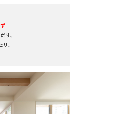
せず
いだり、
たり、