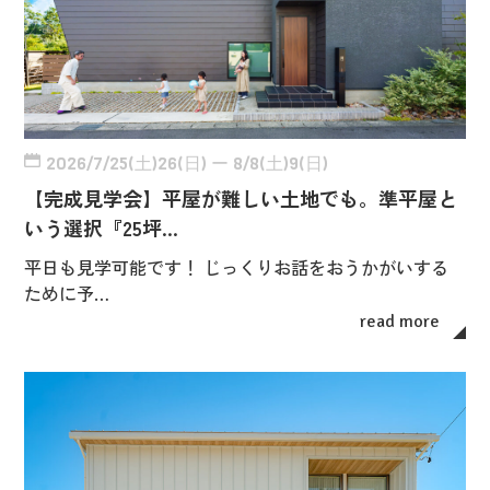
2026/7/25(土)26(日) ー 8/8(土)9(日)
【完成見学会】平屋が難しい土地でも。準平屋と
いう選択『25坪…
平日も見学可能です！ じっくりお話をおうかがいする
ために予…
read more