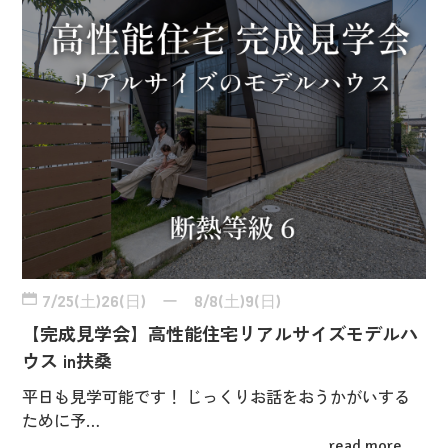
7/25(土)26(日) ー 8/8(土)9(日)
【完成見学会】高性能住宅リアルサイズモデルハ
ウス in扶桑
平日も見学可能です！ じっくりお話をおうかがいする
ために予…
read more