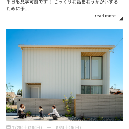
平日も見学可能です！ じっくりお話をおうかがいする
ために予…
read more
7/25(土)26(日) ー 8/8(土)9(日)