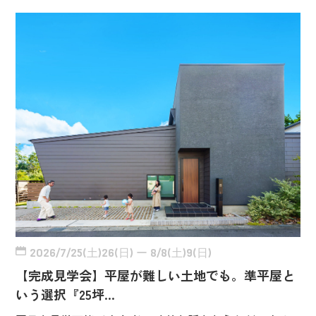
2026/7/25(土)26(日) ー 8/8(土)9(日)
【完成見学会】平屋が難しい土地でも。準平屋と
いう選択『25坪…