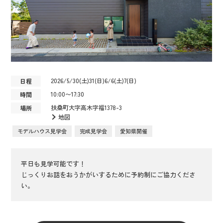
2026/5/30(土)31(日)6/6(土)7(日)
日程
10:00〜17:30
時間
扶桑町大字高木字福1378-3
場所
地図
モデルハウス見学会
完成見学会
愛知県開催
平日も見学可能です！
じっくりお話をおうかがいするために予約制にご協力くださ
い。