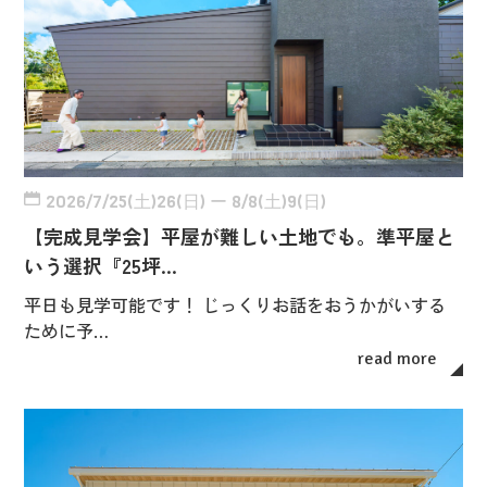
2026/7/25(土)26(日) ー 8/8(土)9(日)
【完成見学会】平屋が難しい土地でも。準平屋と
いう選択『25坪…
平日も見学可能です！ じっくりお話をおうかがいする
ために予…
read more