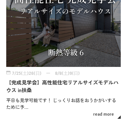
7/25(土)26(日) ー 8/8(土)9(日)
【完成見学会】高性能住宅リアルサイズモデルハ
ウス in扶桑
平日も見学可能です！ じっくりお話をおうかがいする
ために予…
read more