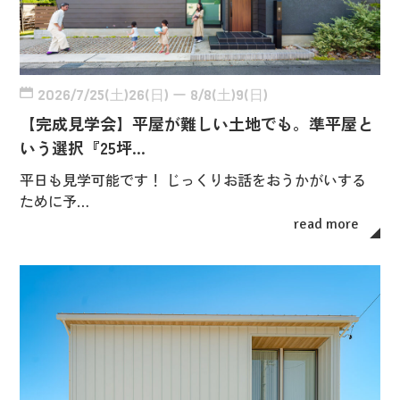
2026/7/25(土)26(日) ー 8/8(土)9(日)
【完成見学会】平屋が難しい土地でも。準平屋と
いう選択『25坪…
平日も見学可能です！ じっくりお話をおうかがいする
ために予…
read more