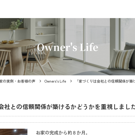
Owner's Life
家の実例・お客様の声
Owners's Life
「家づくりは会社との信頼関係が築
会社との信頼関係が築けるかどうかを重視しま
お家の完成から約８か月。