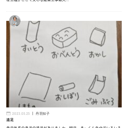
丹羽知子
2023.05.25
遠足
先日年長の息子の遠足がありました 明日、きぃくん自分でいろいろ