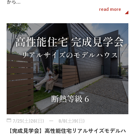
から…
read more
7/25(土)26(日) ー 8/8(土)9(日)
【完成見学会】高性能住宅リアルサイズモデルハ