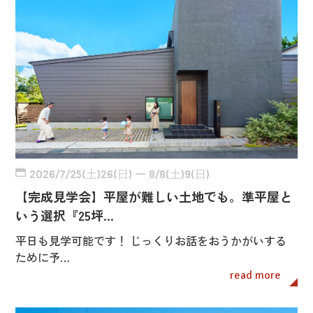
2026/7/25(土)26(日) ー 8/8(土)9(日)
【完成見学会】平屋が難しい土地でも。準平屋と
いう選択『25坪…
平日も見学可能です！ じっくりお話をおうかがいする
ために予…
read more