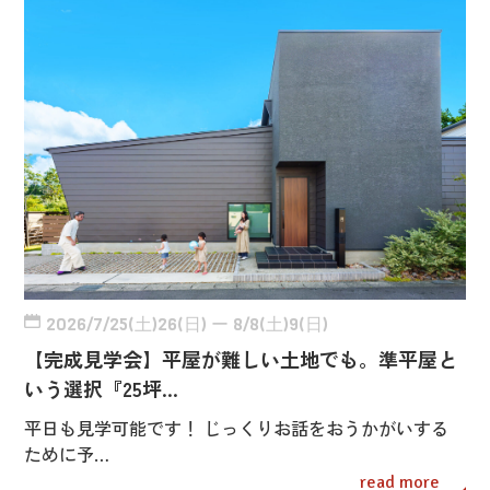
2026/7/25(土)26(日) ー 8/8(土)9(日)
【完成見学会】平屋が難しい土地でも。準平屋と
いう選択『25坪…
平日も見学可能です！ じっくりお話をおうかがいする
ために予…
read more