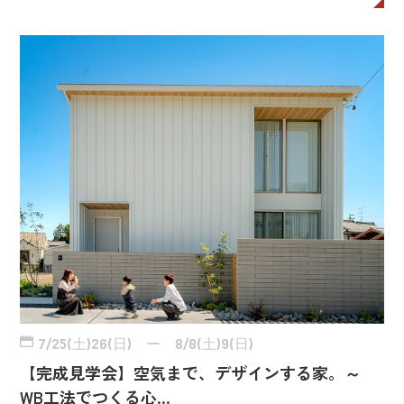
7/25(土)26(日) ー 8/8(土)9(日)
【完成見学会】空気まで、デザインする家。～
WB工法でつくる心…