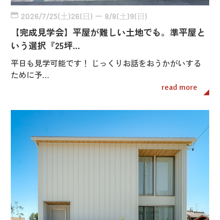
2026/7/25(土)26(日) ー 8/8(土)9(日)
【完成見学会】平屋が難しい土地でも。準平屋と
いう選択『25坪…
平日も見学可能です！ じっくりお話をおうかがいする
ために予…
read more