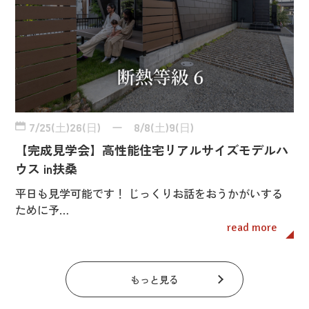
7/25(土)26(日) ー 8/8(土)9(日)
【完成見学会】高性能住宅リアルサイズモデルハ
ウス in扶桑
平日も見学可能です！ じっくりお話をおうかがいする
ために予…
read more
もっと見る