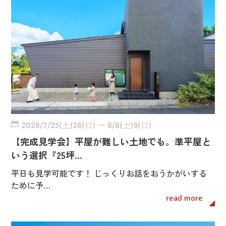
2026/7/25(土)26(日) ー 8/8(土)9(日)
【完成見学会】平屋が難しい土地でも。準平屋と
いう選択『25坪…
平日も見学可能です！ じっくりお話をおうかがいする
ために予…
read more