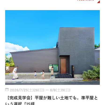
2026/7/25(土)26(日) ー 8/8(土)9(日)
【完成見学会】平屋が難しい土地でも。準平屋と
いう選択『25坪…