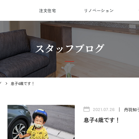
注文住宅
リノベーション
会
受
総
対
スタッフブログ
グ
息子4歳です！
丹羽知
2021.07.26
息子4歳です！