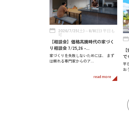
2026/7/25(土)～8/8(日) 平日も
可
【相談会】価格高騰時代の家づく
り相談会 7/25,26 -…
【
家づくりを失敗しないためには、 まず
で
は頼れる専門家からのア…
平
お
read more