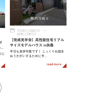
7/25(土)26(日) ー
8/8(土)9(日)
【完成見学会】高性能住宅リアル
イ
サイズモデルハウス in扶桑
心…
平日も見学可能です！ じっくりお話を
ロに
おうかがいするために予…
read more