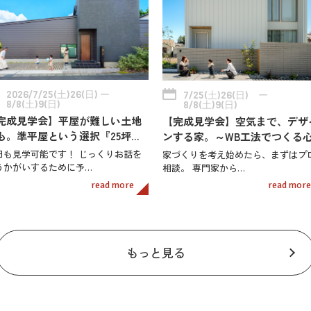
2026/7/25(土)26(日) ー
7/25(土)26(日) ー
8/8(土)9(日)
8/8(土)9(日)
完成見学会】平屋が難しい土地
【完成見学会】空気まで、デザ
も。準平屋という選択『25坪…
ンする家。～WB工法でつくる
日も見学可能です！ じっくりお話を
家づくりを考え始めたら、まずはプ
うかがいするために予…
相談。 専門家から…
read more
read more
もっと見る