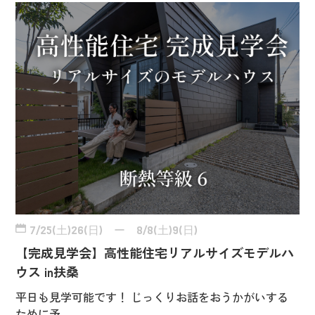
7/25(土)26(日) ー 8/8(土)9(日)
【完成見学会】高性能住宅リアルサイズモデルハ
ウス in扶桑
平日も見学可能です！ じっくりお話をおうかがいする
ために予…