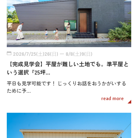
2026/7/25(土)26(日) ー 8/8(土)9(日)
【完成見学会】平屋が難しい土地でも。準平屋と
いう選択『25坪…
平日も見学可能です！ じっくりお話をおうかがいする
ために予…
read more