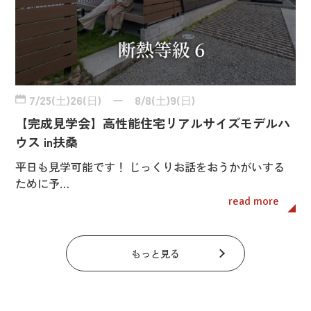
7/25(土)26(日) ー 8/8(土)9(日)
【完成見学会】高性能住宅リアルサイズモデルハ
ウス in扶桑
平日も見学可能です！ じっくりお話をおうかがいする
ために予…
read more
もっと見る