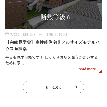
7/25(土)26(日) ー 8/8(土)9(日)
【完成見学会】高性能住宅リアルサイズモデルハ
ウス in扶桑
平日も見学可能です！ じっくりお話をおうかがいする
ために予…
read more
もっと見る