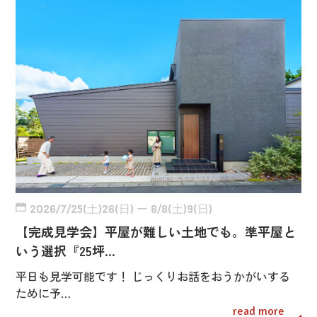
2026/7/25(土)26(日) ー 8/8(土)9(日)
【完成見学会】平屋が難しい土地でも。準平屋と
いう選択『25坪…
平日も見学可能です！ じっくりお話をおうかがいする
ために予…
read more