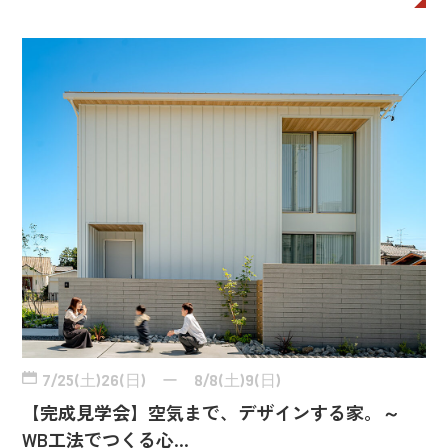
7/25(土)26(日) ー 8/8(土)9(日)
【完成見学会】空気まで、デザインする家。～
WB工法でつくる心…