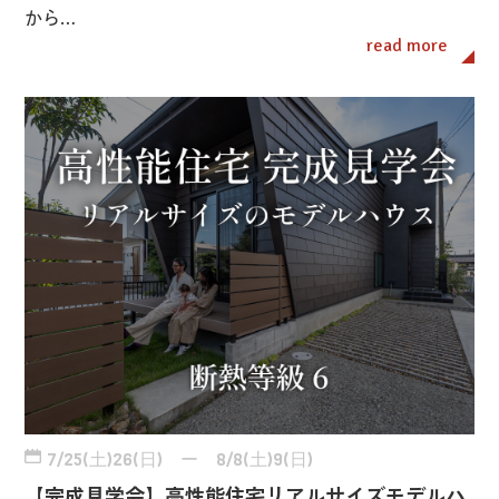
から…
read more
7/25(土)26(日) ー 8/8(土)9(日)
【完成見学会】高性能住宅リアルサイズモデルハ