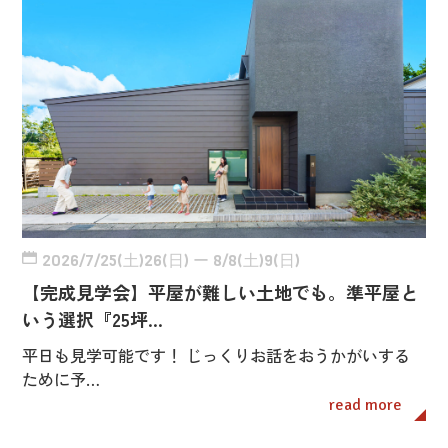
2026/7/25(土)26(日) ー 8/8(土)9(日)
【完成見学会】平屋が難しい土地でも。準平屋と
いう選択『25坪…
平日も見学可能です！ じっくりお話をおうかがいする
ために予…
read more