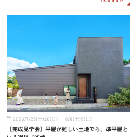
read more
2026/7/25(土)26(日) ー 8/8(土)9(日)
【完成見学会】平屋が難しい土地でも。準平屋と
いう選択『25坪…