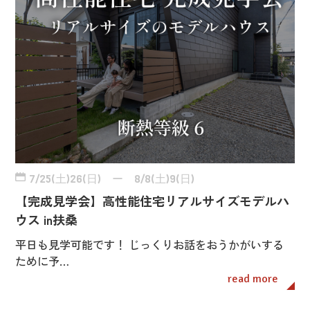
7/25(土)26(日) ー 8/8(土)9(日)
【完成見学会】高性能住宅リアルサイズモデルハ
ウス in扶桑
平日も見学可能です！ じっくりお話をおうかがいする
ために予…
read more