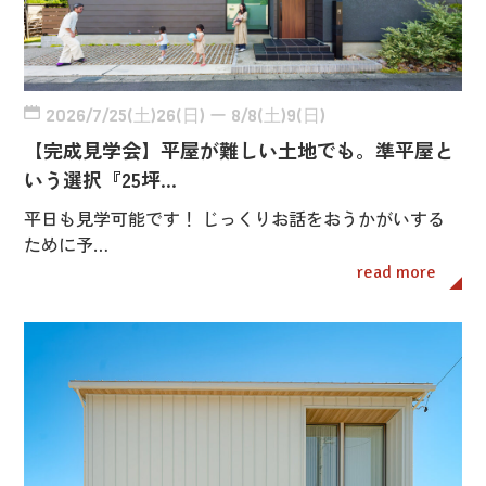
2026/7/25(土)26(日) ー 8/8(土)9(日)
【完成見学会】平屋が難しい土地でも。準平屋と
いう選択『25坪…
平日も見学可能です！ じっくりお話をおうかがいする
ために予…
read more