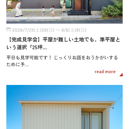
2026/7/25(土)26(日) ー 8/8(土)9(日)
【完成見学会】平屋が難しい土地でも。準平屋と
いう選択『25坪…
平日も見学可能です！ じっくりお話をおうかがいする
ために予…
read more