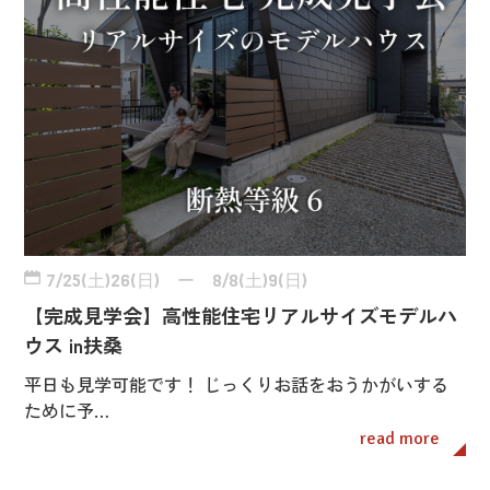
7/25(土)26(日) ー 8/8(土)9(日)
【完成見学会】高性能住宅リアルサイズモデルハ
ウス in扶桑
平日も見学可能です！ じっくりお話をおうかがいする
ために予…
read more