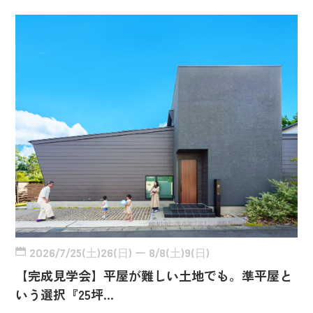
2026/7/25(土)26(日) ー 8/8(土)9(日)
【完成見学会】平屋が難しい土地でも。準平屋と
いう選択『25坪…