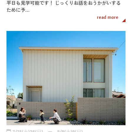
平日も見学可能です！ じっくりお話をおうかがいする
ために予…
read more
7/25(土)26(日) ー 8/8(土)9(日)