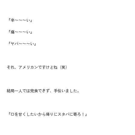
『辛〜〜〜い』
『痛〜〜〜い』
『ヤバ〜〜〜い』
それ、アメリカンですけどね（笑）
結局一人では完食できず、手伝いました。
『口を甘くしたいから帰りにスタバに寄ろ！』