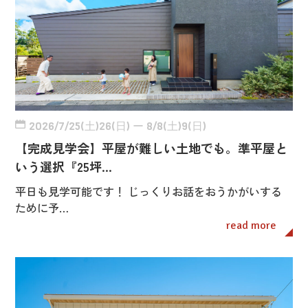
2026/7/25(土)26(日) ー 8/8(土)9(日)
【完成見学会】平屋が難しい土地でも。準平屋と
いう選択『25坪…
平日も見学可能です！ じっくりお話をおうかがいする
ために予…
read more