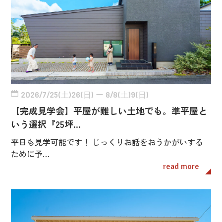
2026/7/25(土)26(日) ー 8/8(土)9(日)
【完成見学会】平屋が難しい土地でも。準平屋と
いう選択『25坪…
平日も見学可能です！ じっくりお話をおうかがいする
ために予…
read more