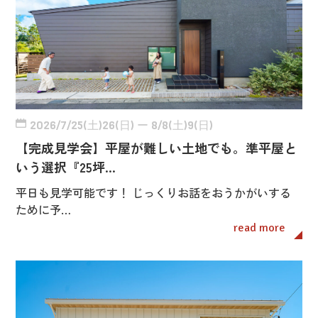
2026/7/25(土)26(日) ー 8/8(土)9(日)
【完成見学会】平屋が難しい土地でも。準平屋と
いう選択『25坪…
平日も見学可能です！ じっくりお話をおうかがいする
ために予…
read more