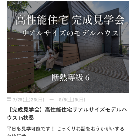
7/25(土)26(日) ー 8/8(土)9(日)
【完成見学会】高性能住宅リアルサイズモデルハ
ウス in扶桑
平日も見学可能です！ じっくりお話をおうかがいする
ために予…