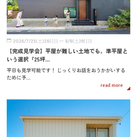
2026/7/25(土)26(日) ー 8/8(土)9(日)
【完成見学会】平屋が難しい土地でも。準平屋と
いう選択『25坪…
平日も見学可能です！ じっくりお話をおうかがいする
ために予…
read more