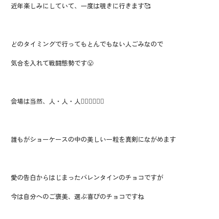
近年楽しみにしていて、一度は覗きに行きます🥰
どのタイミングで行ってもとんでもない人ごみなので
気合を入れて戦闘態勢です😤
会場は当然、人・人・人😵‍💫😵‍💫😵‍💫
誰もがショーケースの中の美しい一粒を真剣にながめます
愛の告白からはじまったバレンタインのチョコですが
今は自分へのご褒美、選ぶ喜びのチョコですね