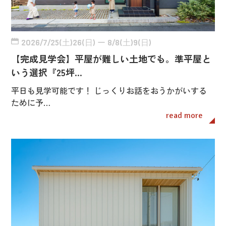
2026/7/25(土)26(日) ー 8/8(土)9(日)
【完成見学会】平屋が難しい土地でも。準平屋と
いう選択『25坪…
平日も見学可能です！ じっくりお話をおうかがいする
ために予…
read more