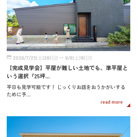
2026/7/25(土)26(日) ー 8/8(土)9(日)
【完成見学会】平屋が難しい土地でも。準平屋と
いう選択『25坪…
平日も見学可能です！ じっくりお話をおうかがいする
ために予…
read more