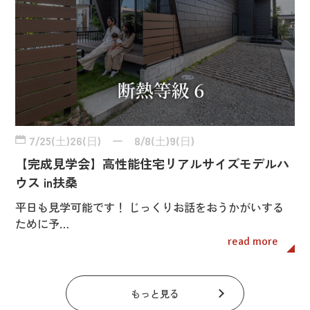
7/25(土)26(日) ー 8/8(土)9(日)
【完成見学会】高性能住宅リアルサイズモデルハ
ウス in扶桑
平日も見学可能です！ じっくりお話をおうかがいする
ために予…
read more
もっと見る