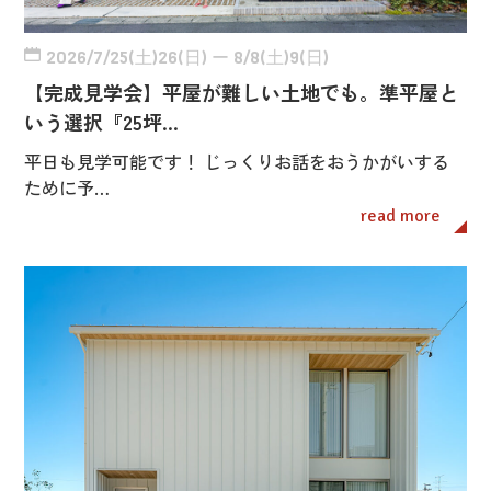
2026/7/25(土)26(日) ー 8/8(土)9(日)
【完成見学会】平屋が難しい土地でも。準平屋と
いう選択『25坪…
平日も見学可能です！ じっくりお話をおうかがいする
ために予…
read more