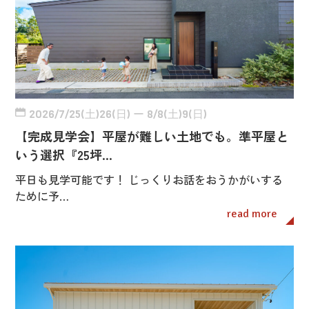
2026/7/25(土)26(日) ー 8/8(土)9(日)
【完成見学会】平屋が難しい土地でも。準平屋と
いう選択『25坪…
平日も見学可能です！ じっくりお話をおうかがいする
ために予…
read more