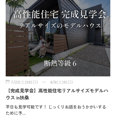
7/25(土)26(日) ー 8/8(土)9(日)
【完成見学会】高性能住宅リアルサイズモデルハ
ウス in扶桑
平日も見学可能です！ じっくりお話をおうかがいする
ために予…