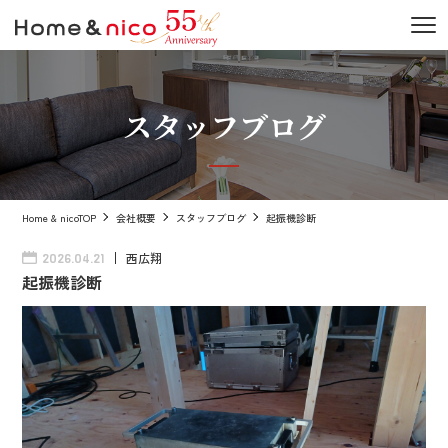
スタッフブログ
Home & nicoTOP
会社概要
スタッフブログ
起振機診断
西広翔
2026.04.21
起振機診断