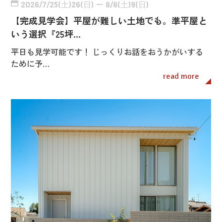
2026/7/25(土)26(日) ー 8/8(土)9(日)
【完成見学会】平屋が難しい土地でも。準平屋と
いう選択『25坪…
平日も見学可能です！ じっくりお話をおうかがいする
ために予…
read more