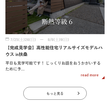
7/25(土)26(日) ー 8/8(土)9(日)
【完成見学会】高性能住宅リアルサイズモデルハ
ウス in扶桑
平日も見学可能です！ じっくりお話をおうかがいする
ために予…
read more
もっと見る