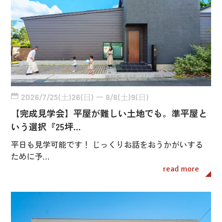
2026/7/25(土)26(日) ー 8/8(土)9(日)
【完成見学会】平屋が難しい土地でも。準平屋と
いう選択『25坪…
平日も見学可能です！ じっくりお話をおうかがいする
ために予…
read more