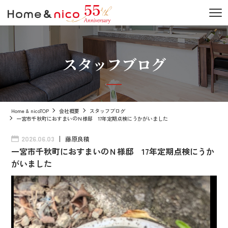
スタッフブログ
Home & nicoTOP
会社概要
スタッフブログ
一宮市千秋町におすまいのＮ様邸 17年定期点検にうかがいました
藤原良積
2026.06.03
一宮市千秋町におすまいのＮ様邸 17年定期点検にうか
がいました