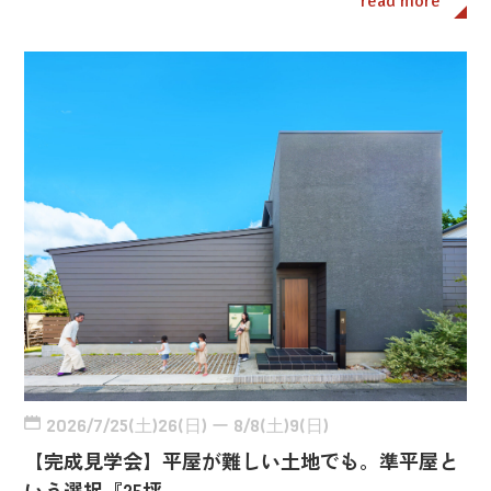
read more
2026/7/25(土)26(日) ー 8/8(土)9(日)
【完成見学会】平屋が難しい土地でも。準平屋と
いう選択『25坪…