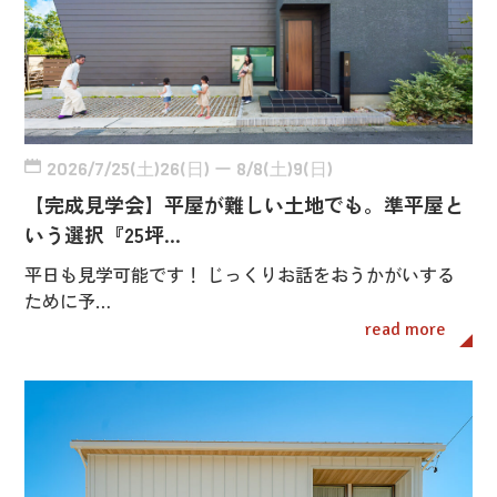
2026/7/25(土)26(日) ー 8/8(土)9(日)
【完成見学会】平屋が難しい土地でも。準平屋と
いう選択『25坪…
平日も見学可能です！ じっくりお話をおうかがいする
ために予…
read more