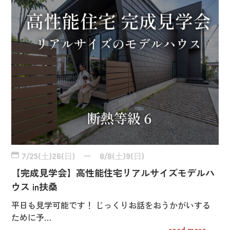
7/25(土)26(日) ー 8/8(土)9(日)
【完成見学会】高性能住宅リアルサイズモデルハ
ウス in扶桑
平日も見学可能です！ じっくりお話をおうかがいする
ために予…