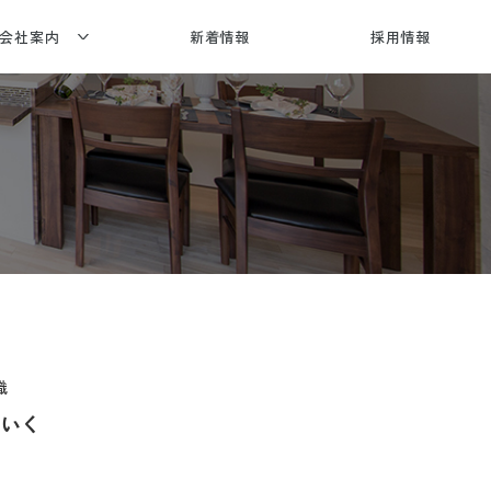
会社案内
新着情報
採用情報
社概要
賞歴・メディア情報
合建設
応エリア
織
ていく