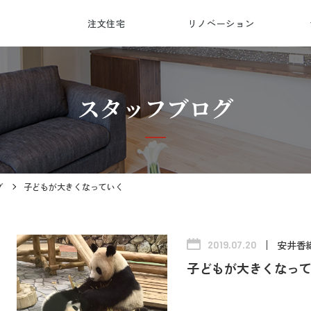
注文住宅
リノベーション
会
受
総
対
スタッフブログ
グ
子どもが大きくなっていく
安井香
2019.07.20
子どもが大きくなっ