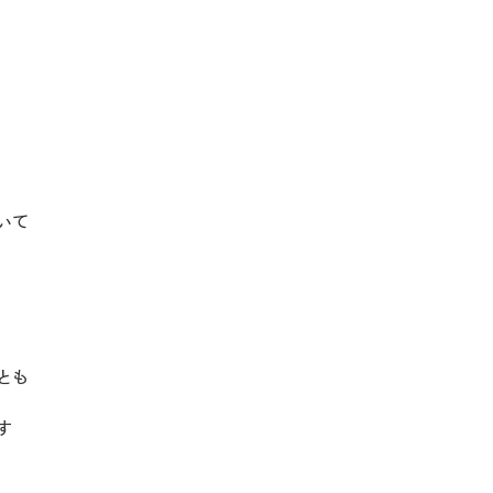
いて
とも
す