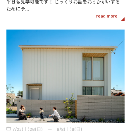
平日も見学可能です！ じっくりお話をおうかがいする
ために予…
read more
7/25(土)26(日) ー 8/8(土)9(日)