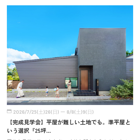
2026/7/25(土)26(日) ー 8/8(土)9(日)
【完成見学会】平屋が難しい土地でも。準平屋と
いう選択『25坪…