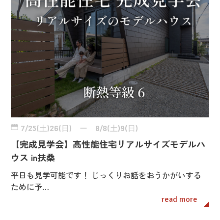
7/25(土)26(日) ー 8/8(土)9(日)
【完成見学会】高性能住宅リアルサイズモデルハ
ウス in扶桑
平日も見学可能です！ じっくりお話をおうかがいする
ために予…
read more