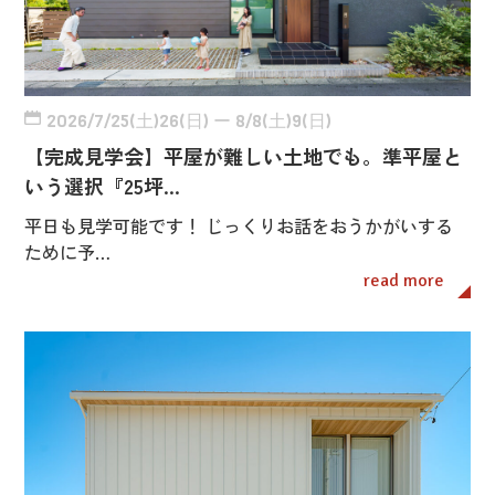
2026/7/25(土)26(日) ー 8/8(土)9(日)
【完成見学会】平屋が難しい土地でも。準平屋と
いう選択『25坪…
平日も見学可能です！ じっくりお話をおうかがいする
ために予…
read more