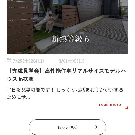
7/25(土)26(日) ー 8/8(土)9(日)
【完成見学会】高性能住宅リアルサイズモデルハ
ウス in扶桑
平日も見学可能です！ じっくりお話をおうかがいする
ために予…
read more
もっと見る