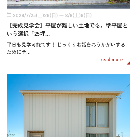
2026/7/25(土)26(日) ー 8/8(土)9(日)
【完成見学会】平屋が難しい土地でも。準平屋と
いう選択『25坪…
平日も見学可能です！ じっくりお話をおうかがいする
ために予…
read more