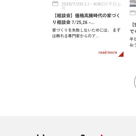
2026/7/25(土)～8/8(日) 平日も
可
【相談会】価格高騰時代の家づく
り相談会 7/25,26 -…
【
家づくりを失敗しないためには、 まず
で
は頼れる専門家からのア…
平
お
read more