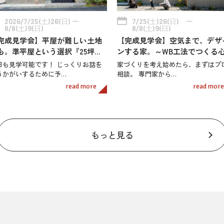
2026/7/25(土)26(日) ー
7/25(土)26(日) ー
8/8(土)9(日)
8/8(土)9(日)
完成見学会】平屋が難しい土地
【完成見学会】空気まで、デザ
も。準平屋という選択『25坪…
ンする家。～WB工法でつくる
日も見学可能です！ じっくりお話を
家づくりを考え始めたら、まずはプ
うかがいするために予…
相談。 専門家から…
read more
read more
もっと見る