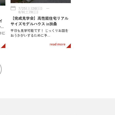
7/25(土)26(日) ー
8/8(土)9(日)
【完成見学会】高性能住宅リアル
イ
サイズモデルハウス in扶桑
心…
平日も見学可能です！ じっくりお話を
ロに
おうかがいするために予…
read more