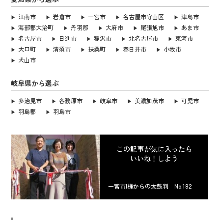
江南市
岩倉市
一宮市
名古屋市守山区
津島市
海部郡大治町
丹羽郡
大府市
尾張旭市
あま市
名古屋市
日進市
稲沢市
北名古屋市
東海市
大口町
清須市
扶桑町
春日井市
小牧市
犬山市
岐阜県から選ぶ
多治見市
各務原市
岐阜市
美濃加茂市
可児市
羽島郡
羽島市
この記事が気に入ったら
いいね！しよう
一宮市I様からの太鼓判 No.182