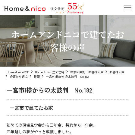
ホームアンドニコで建てたお
客様の声
Home & nicoTOP
Home & nico注文住宅
お家の実例・お客様の声
お客様の声
分類から選ぶ
新築
一宮市I様からの太鼓判 No.182
一宮市I様からの太鼓判 No.182
一宮市で建てたお家
初めての現場見学会から三年余、契約から一年余。
四年越しの夢がやっと成就しました。