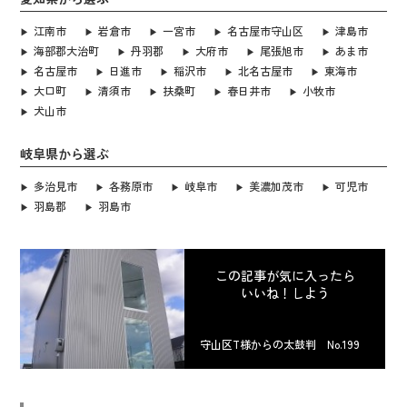
江南市
岩倉市
一宮市
名古屋市守山区
津島市
海部郡大治町
丹羽郡
大府市
尾張旭市
あま市
名古屋市
日進市
稲沢市
北名古屋市
東海市
大口町
清須市
扶桑町
春日井市
小牧市
犬山市
岐阜県から選ぶ
多治見市
各務原市
岐阜市
美濃加茂市
可児市
羽島郡
羽島市
この記事が気に入ったら
いいね！しよう
守山区T様からの太鼓判 No.199