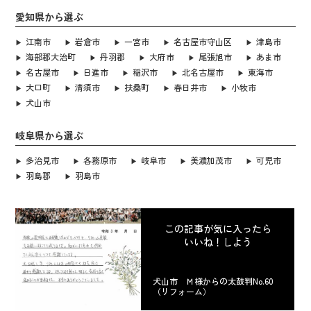
愛知県から選ぶ
江南市
岩倉市
一宮市
名古屋市守山区
津島市
海部郡大治町
丹羽郡
大府市
尾張旭市
あま市
名古屋市
日進市
稲沢市
北名古屋市
東海市
大口町
清須市
扶桑町
春日井市
小牧市
犬山市
岐阜県から選ぶ
多治見市
各務原市
岐阜市
美濃加茂市
可児市
羽島郡
羽島市
この記事が気に入ったら
いいね！しよう
犬山市 Ｍ様からの太鼓判No.60
（リフォーム）