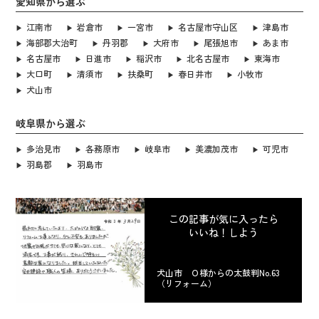
愛知県から選ぶ
江南市
岩倉市
一宮市
名古屋市守山区
津島市
海部郡大治町
丹羽郡
大府市
尾張旭市
あま市
名古屋市
日進市
稲沢市
北名古屋市
東海市
大口町
清須市
扶桑町
春日井市
小牧市
犬山市
岐阜県から選ぶ
多治見市
各務原市
岐阜市
美濃加茂市
可児市
羽島郡
羽島市
この記事が気に入ったら
いいね！しよう
犬山市 Ｏ様からの太鼓判No.63
（リフォーム）