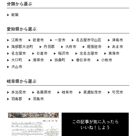
分類から選ぶ
新築
愛知県から選ぶ
江南市
岩倉市
一宮市
名古屋市守山区
津島市
海部郡大治町
丹羽郡
大府市
尾張旭市
あま市
名古屋市
日進市
稲沢市
北名古屋市
東海市
大口町
清須市
扶桑町
春日井市
小牧市
犬山市
岐阜県から選ぶ
多治見市
各務原市
岐阜市
美濃加茂市
可児市
羽島郡
羽島市
この記事が気に入ったら
いいね！しよう